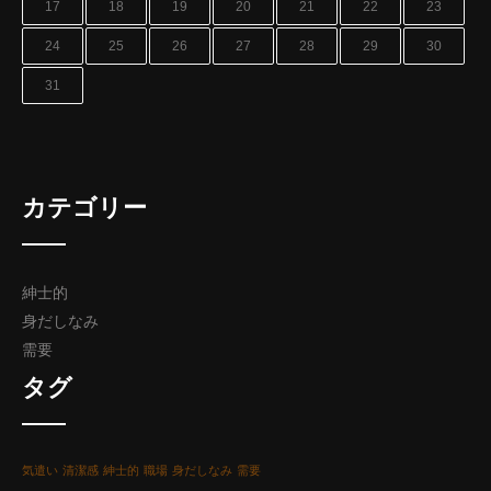
17
18
19
20
21
22
23
24
25
26
27
28
29
30
31
カテゴリー
紳士的
身だしなみ
需要
タグ
気遣い
清潔感
紳士的
職場
身だしなみ
需要