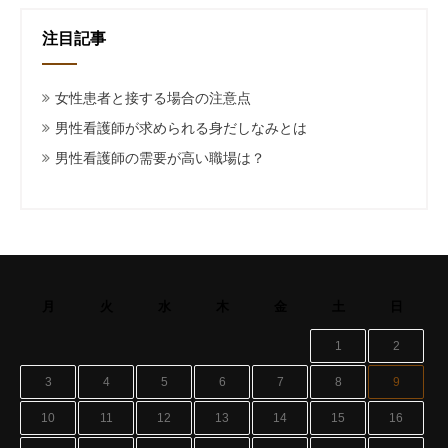
注目記事
女性患者と接する場合の注意点
男性看護師が求められる身だしなみとは
男性看護師の需要が高い職場は？
月
火
水
木
金
土
日
1
2
3
4
5
6
7
8
9
10
11
12
13
14
15
16